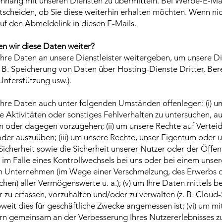
hang mit unseren Diensten zu übermitteln. Bei Werbe-E-Ma
ntscheiden, ob Sie diese weiterhin erhalten möchten. Wenn nic
auf den Abmeldelink in diesen E-Mails.
n wir diese Daten weiter?
hre Daten an unsere Dienstleister weitergeben, um unsere Di
. B. Speicherung von Daten über Hosting-Dienste Dritter, Bere
Unterstützung usw.).
Ihre Daten auch unter folgenden Umständen offenlegen: (i) u
e Aktivitäten oder sonstiges Fehlverhalten zu untersuchen, a
n oder dagegen vorzugehen; (ii) um unsere Rechte auf Vertei
er auszuüben; (iii) um unsere Rechte, unser Eigentum oder 
Sicherheit sowie die Sicherheit unserer Nutzer oder der Öffent
v) im Falle eines Kontrollwechsels bei uns oder bei einem unser
 Unternehmen (im Wege einer Verschmelzung, des Erwerbs o
chen) aller Vermögenswerte u. a.); (v) um Ihre Daten mittels b
r zu erfassen, vorzuhalten und/oder zu verwalten (z. B. Cloud-
oweit dies für geschäftliche Zwecke angemessen ist; (vi) um mi
rn gemeinsam an der Verbesserung Ihres Nutzererlebnisses zu