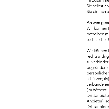
im Zusammen
Sie selbst e
Sie einfach 
An wen gebe
Wir können I
betreiben (z
technischer 
Wir können 
rechtswidrig
zu verhinder
begründen od
persönliche 
schützen; (i
verbundenen
(im Wesentli
Drittanbiete
Anbieter), s
Drittanbiete