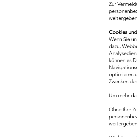
Zur Vermeidu
personenbez
weitergeben
Cookies und
Wenn Sie uns
dazu, Webbe
Analysediens
können es Dr
Navigationse
optimieren u
Zwecken der
Um mehr darü
Ohne Ihre Z
personenbe
weitergeben