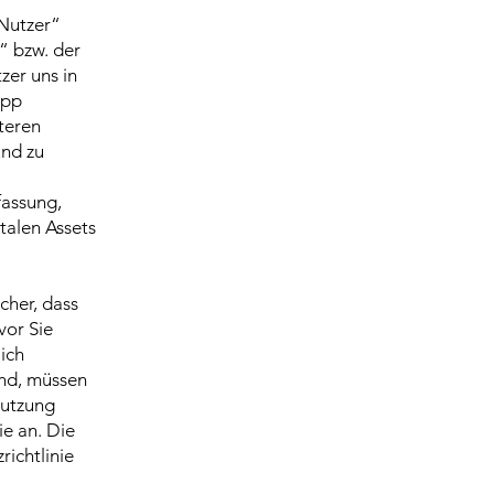
„Nutzer“
“ bzw. der
zer uns in
App
iteren
und zu
fassung,
talen Assets
icher, dass
vor Sie
ich
ind, müssen
Nutzung
ie an. Die
richtlinie