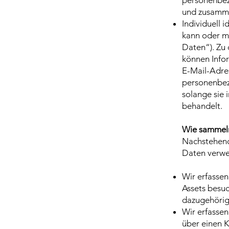
personenbez
und zusamme
Individuell i
kann oder m
Daten“). Zu
können Infor
E-Mail-Adre
personenbez
solange sie
behandelt.
Wie sammeln
Nachstehend
Daten verw
Wir erfassen
Assets besuc
dazugehörig
Wir erfassen
über einen K