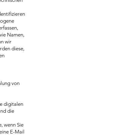
echnischen
dentifizieren
ezogene
rfassen,
 wie Namen,
n wir
rden diese,
en
mlung von
e digitalen
und die
e, wenn Sie
eine E-Mail