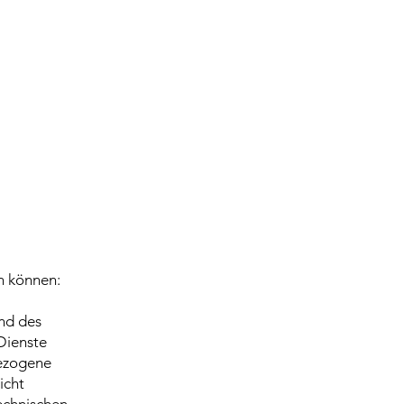
n können:
end des
Dienste
ezogene
icht