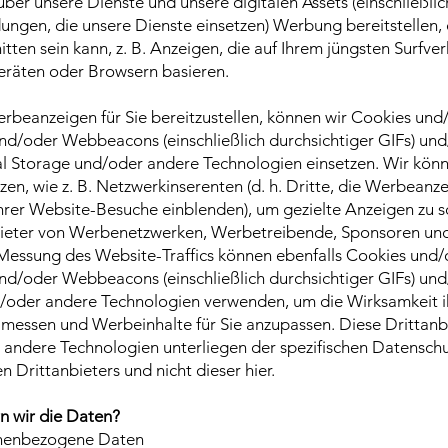
ber unsere Dienste und unsere digitalen Assets (einschließli
gen, die unsere Dienste einsetzen) Werbung bereitstellen, 
itten sein kann, z. B. Anzeigen, die auf Ihrem jüngsten Surfver
eräten oder Browsern basieren.
rbeanzeigen für Sie bereitzustellen, können wir Cookies und
nd/oder Webbeacons (einschließlich durchsichtiger GIFs) un
 Storage und/oder andere Technologien einsetzen. Wir kön
tzen, wie z. B. Netzwerkinserenten (d. h. Dritte, die Werbeanz
rer Website-Besuche einblenden), um gezielte Anzeigen zu s
ieter von Werbenetzwerken, Werbetreibende, Sponsoren un
 Messung des Website-Traffics können ebenfalls Cookies und
nd/oder Webbeacons (einschließlich durchsichtiger GIFs) und
/oder andere Technologien verwenden, um die Wirksamkeit i
messen und Werbeinhalte für Sie anzupassen. Diese Drittanb
andere Technologien unterliegen der spezifischen Datenschut
n Drittanbieters und nicht dieser hier.
n wir die Daten?
onenbezogene Daten