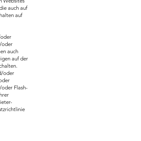
ch Websites
die auch auf
halten auf
/oder
d/oder
nen auch
eigen auf der
chalten.
d/oder
/oder
/oder Flash-
hrer
ieter-
zrichtlinie