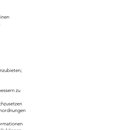
einen
.
nzubieten;
bessern zu
chzusetzen
Anordnungen
formationen