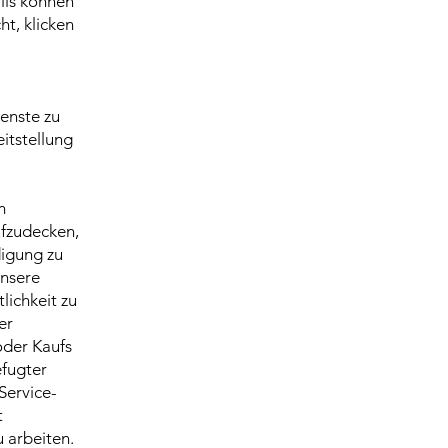
ils können
ht, klicken
enste zu
itstellung
m
ufzudecken,
digung zu
unsere
lichkeit zu
er
der Kaufs
efugter
Service-
t
 arbeiten.