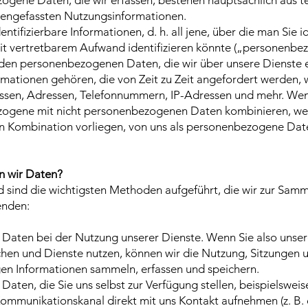
ogene Daten, die wir erfassen, bestehen hauptsächlich aus t
ngefassten Nutzungsinformationen.
dentifizierbare Informationen, d. h. all jene, über die man Sie i
it vertretbarem Aufwand identifizieren könnte („personenb
 den personenbezogenen Daten, die wir über unsere Dienste e
mationen gehören, die von Zeit zu Zeit angefordert werden,
ssen, Adressen, Telefonnummern, IP-Adressen und mehr. Wen
ogene mit nicht personenbezogenen Daten kombinieren, we
 in Kombination vorliegen, von uns als personenbezogene Dat
 wir Daten?
 sind die wichtigsten Methoden aufgeführt, die wir zur Sam
enden:
 Daten bei der Nutzung unserer Dienste. Wenn Sie also unser
hen und Dienste nutzen, können wir die Nutzung, Sitzungen 
en Informationen sammeln, erfassen und speichern.
 Daten, die Sie uns selbst zur Verfügung stellen, beispielsweis
ommunikationskanal direkt mit uns Kontakt aufnehmen (z. B. 