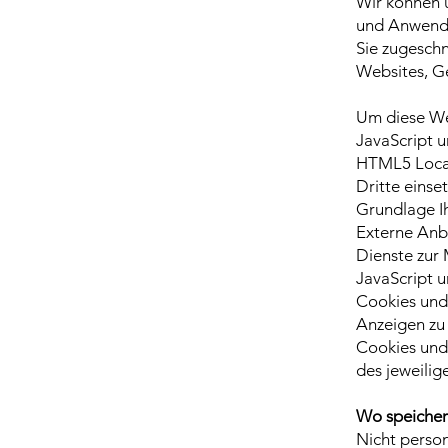
Wir können ü
und Anwendun
Sie zugeschn
Websites, G
Um diese We
JavaScript u
HTML5 Local
Dritte einse
Grundlage Ih
Externe Anb
Dienste zur
JavaScript u
Cookies und
Anzeigen zu 
Cookies und 
des jeweilige
Wo speicher
Nicht pers