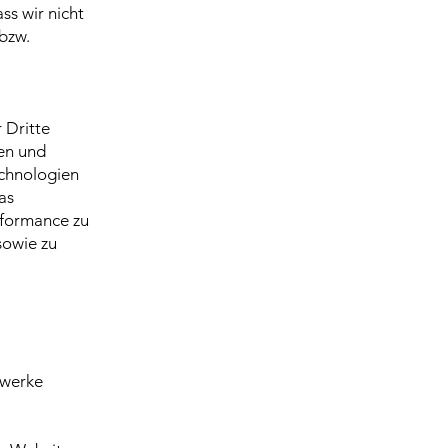
ss wir nicht
bzw.
 Dritte
en und
echnologien
as
rformance zu
sowie zu
zwerke